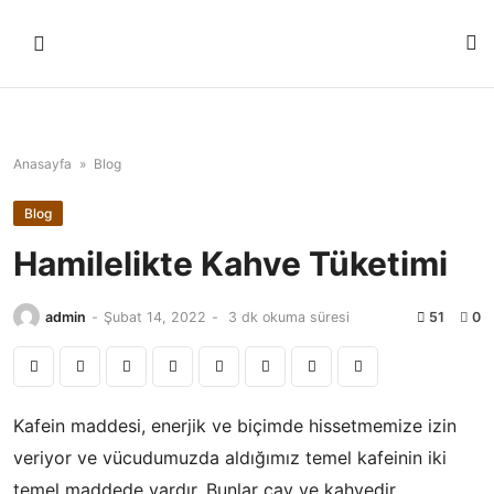
Skip
to
content
Anasayfa
»
Blog
Blog
Hamilelikte Kahve Tüketimi
admin
-
Şubat 14, 2022
-
3 dk okuma süresi
51
0
Kafein maddesi, enerjik ve biçimde hissetmemize izin
veriyor ve vücudumuzda aldığımız temel kafeinin iki
temel maddede vardır. Bunlar çay ve kahvedir.